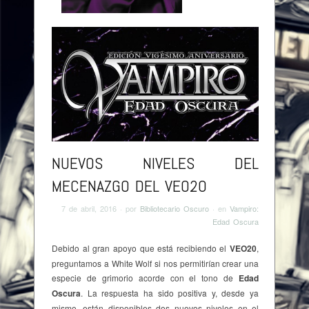
Browse:
Home
/
Nuevos niveles del Mecenazgo del
VEO20
NUEVOS NIVELES DEL
MECENAZGO DEL VEO20
7 de abril, 2016
· por
Bibliotecario Oscuro
· en
Vampiro:
Edad Oscura
Debido al gran apoyo que está recibiendo el
VEO20
,
preguntamos a White Wolf si nos permitirían crear una
especie de grimorio acorde con el tono de
Edad
Oscura
. La respuesta ha sido positiva y, desde ya
mismo, están disponibles dos nuevos niveles en el