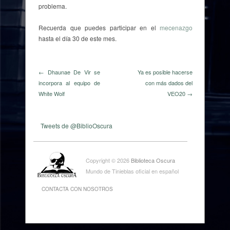
problema.
Recuerda que puedes participar en el
mecenazgo
hasta el día 30 de este mes.
← Dhaunae De Vir se
Ya es posible hacerse
incorpora al equipo de
con más dados del
White Wolf
VEO20 →
Tweets de @BiblioOscura
Copyright © 2026
Biblioteca Oscura
Mundo de Tinieblas oficial en español
CONTACTA CON NOSOTROS