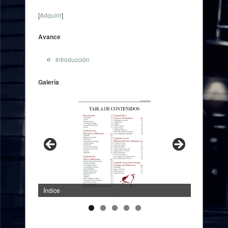
[
Adquirir
]
Avance
Introducción
Galería
Índice