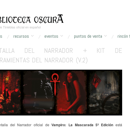
 Tinieblas oficial en español
as
recursos
eventos
puntos de venta
rincón 
NTALLA DEL NARRADOR + KIT DE
wse:
Home
/
Vampiro: La Mascarada
/
Vampiro: La Mascarada 5ª Edición
/
Pantalla d
RAMIENTAS DEL NARRADOR (V.2)
talla del Narrador oficial de
Vampiro: La Mascarada 5ª Edición
está