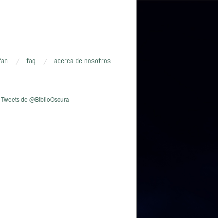
fan
faq
acerca de nosotros
el Narrador + Kit de Herramientas del Narrador (v.2)
Tweets de @BiblioOscura