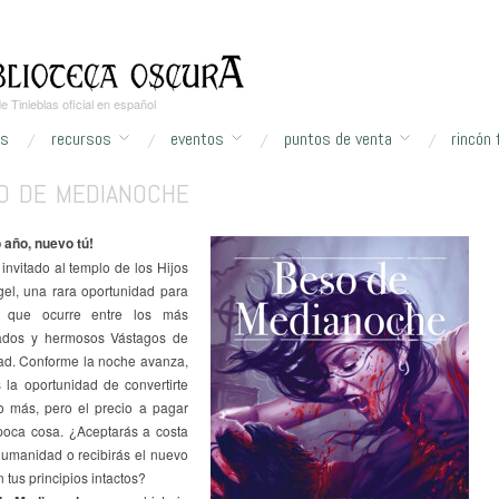
 Tinieblas oficial en español
as
recursos
eventos
puntos de venta
rincón 
O DE MEDIANOCHE
wse:
Home
/
Vampiro: La Mascarada
/
Vampiro: La Mascarada 5ª Edición
/
Beso de M
 año, nuevo tú!
invitado al templo de los Hijos
gel, una rara oportunidad para
o que ocurre entre los más
ados y hermosos Vástagos de
dad. Conforme la noche avanza,
 la oportunidad de convertirte
o más, pero el precio a pagar
poca cosa. ¿Aceptarás a costa
Humanidad o recibirás el nuevo
 tus principios intactos?