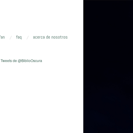
fan
faq
acerca de nosotros
edianoche
Tweets de @BiblioOscura