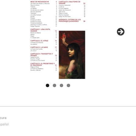
scura
spañol