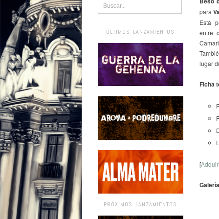
Beso 
para
V
Está p
ÚLTIMOS LANZAMIENTOS
entre 
Camari
Tambié
lugar 
Ficha 
F
P
D
[
Adquir
Galerí
PRÓXIMOS LANZAMIENTOS