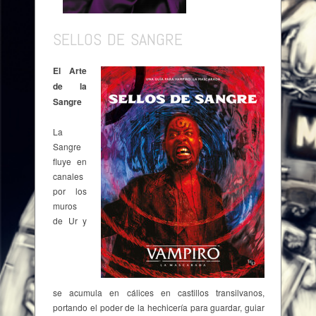
SELLOS DE SANGRE
Browse:
Home
/
Vampiro: La Mascarada
/
Vampiro:
La Mascarada 5ª Edición
/
Sellos de Sangre
El Arte
de la
Sangre
La
Sangre
fluye en
canales
por los
muros
de Ur y
se acumula en cálices en castillos transilvanos,
portando el poder de la hechicería para guardar, guiar