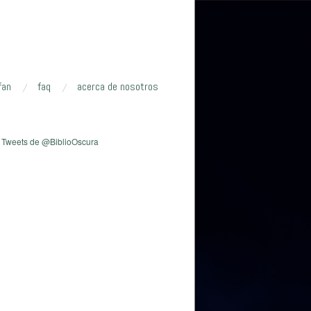
fan
faq
acerca de nosotros
Tweets de @BiblioOscura