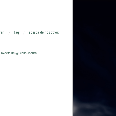
fan
faq
acerca de nosotros
Tweets de @BiblioOscura