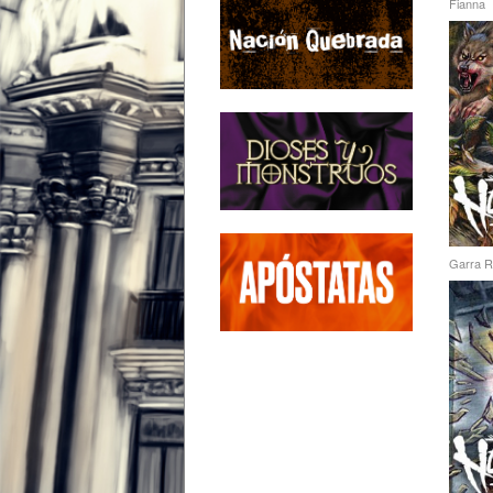
Fianna
Garra R