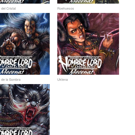
del Cristal
Roehuesos
 de la Sombra
Uktena