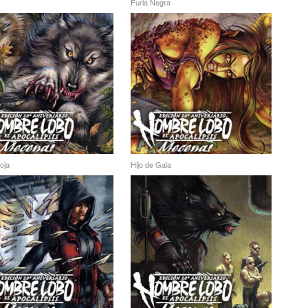
Furia Negra
oja
Hijo de Gaia