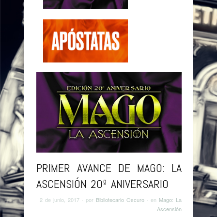
Browse:
Home
/
Primer avance de Mago: La Ascensión
20º Aniversario
PRIMER AVANCE DE MAGO: LA
ASCENSIÓN 20º ANIVERSARIO
2 de junio, 2017
· por
Bibliotecario Oscuro
· en
Mago: La
Ascensión