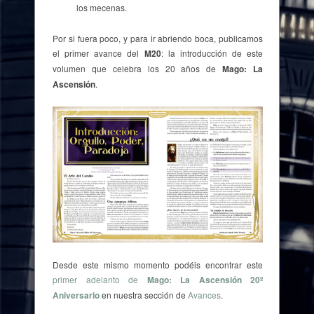
los mecenas.
Por si fuera poco, y para ir abriendo boca, publicamos
el primer avance del
M20
: la introducción de este
volumen que celebra los 20 años de
Mago: La
Ascensión
.
Desde este mismo momento podéis encontrar este
primer adelanto de
Mago: La Ascensión 20º
Aniversario
en nuestra sección de
Avances
.