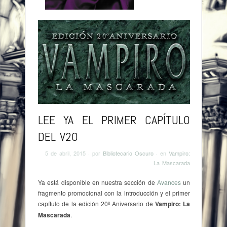
Browse:
Home
/
Lee ya el primer capítulo del V20
LEE YA EL PRIMER CAPÍTULO
DEL V20
5 de abril, 2015
· por
Bibliotecario Oscuro
· en
Vampiro:
La Mascarada
Ya está disponible en nuestra sección de
Avances
un
fragmento promocional con la introducción y el primer
capítulo de la edición 20º Aniversario de
Vampiro: La
Mascarada
.