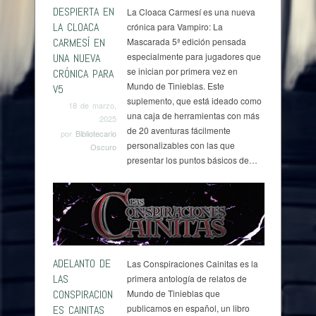
DESPIERTA EN
La Cloaca Carmesí es una nueva
LA CLOACA
crónica para Vampiro: La
CARMESÍ EN
Mascarada 5ª edición pensada
especialmente para jugadores que
UNA NUEVA
se inician por primera vez en
CRÓNICA PARA
Mundo de Tinieblas. Este
V5
suplemento, que está ideado como
18 de marzo,
una caja de herramientas con más
2025
de 20 aventuras fácilmente
por
Bibliotecario
personalizables con las que
Oscuro
presentar los puntos básicos de…
ADELANTO DE
Las Conspiraciones Cainitas es la
LAS
primera antología de relatos de
CONSPIRACION
Mundo de Tinieblas que
publicamos en español, un libro
ES CAINITAS