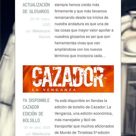
ACTUALIZACIÓN
siempre hemos creído más
DE GLOSARIOS
firmemente y que más llevamos
remarcando desde los inicios de
23 de mayo,
nuestra andadura es que una de
2025
las cosas que mayor valor aportar a
por
Bibliotecario
nuestros glosarios es ser que son
Oscuro
herramientas vivas que van
ampliándose con los nuevos
términos que incorpora cada…
YA DISPONIBLE
Ya está disponible en tiendas la
CAZADOR
edición de bolsillo de Cazador: La
EDICIÓN DE
Venganza, una edición económica,
más manejable y fácil de
BOLSILLO
transportar que muchos aficionados
30 de abril, 2025
de Mundo de Tinieblas 5ª edición
por
Bibliotecario