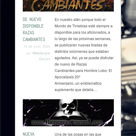
DE NUEVO
En nuestro afán porque todo el
DISPONIBLE
Mundo de Tinieblas esté siempre a
RAZAS
disponible para los aficionados, a
lo largo de las próximas semanas,
CAMBIANTES
se publicarán nuevas tiradas de
19 de junio, 2025
distintos volúmenes que estaban
por
Bibliotecario
agotados. Así, ya se puede disfrutar
Oscuro
de nuevo de Razas
Cambiantes para Hombre Lobo: El
Apocalipsis 20º
Aniversario, un emblemático
suplemento que detalla…
NUEVA
Una de las cosas en las que