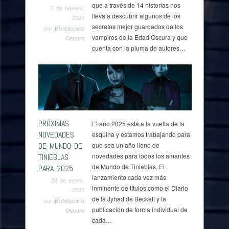
que a través de 14 historias nos
7 de febrero,
lleva a descubrir algunos de los
2025
secretos mejor guardados de los
por
Bibliotecario
vampiros de la Edad Oscura y que
Oscuro
cuenta con la pluma de autores…
PRÓXIMAS
El año 2025 está a la vuelta de la
NOVEDADES
esquina y estamos trabajando para
DE MUNDO DE
que sea un año lleno de
novedades para todos los amantes
TINIEBLAS
de Mundo de Tinieblas. El
PARA 2025
lanzamiento cada vez más
28 de enero,
inminente de títulos como el Diario
2025
de la Jyhad de Beckett y la
por
Bibliotecario
publicación de forma individual de
Oscuro
cada…