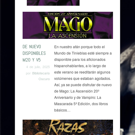
Browse:
Home
/
Bibliotecario Oscuro
/
Page 2
DE NUEVO
En nuestro afán porque todo el
DISPONIBLES
Mundo de Tinieblas esté siempre a
M20 Y V5
disponible para los aficionados
hispanohablantes, a lo largo de
4 de julio, 2025
este verano se reeditarán algunos
por
Bibliotecario
volúmenes que estaban agotados.
Oscuro
Así, ya se puede disfrutar de nuevo
de Mago: La Ascensión 20º
Aniversario y de Vampiro: La
Mascarada 5ª Edición, dos libros
básicos…