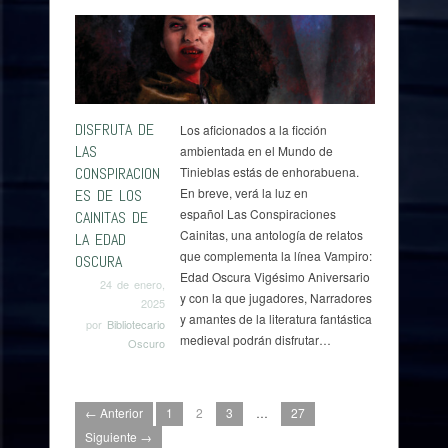
DISFRUTA DE
Los aficionados a la ficción
LAS
ambientada en el Mundo de
CONSPIRACION
Tinieblas estás de enhorabuena.
En breve, verá la luz en
ES DE LOS
español Las Conspiraciones
CAINITAS DE
Cainitas, una antología de relatos
LA EDAD
que complementa la línea Vampiro:
OSCURA
Edad Oscura Vigésimo Aniversario
24 de enero,
y con la que jugadores, Narradores
2025
y amantes de la literatura fantástica
por
Bibliotecario
medieval podrán disfrutar…
Oscuro
← Anterior
1
2
3
…
27
Siguiente →