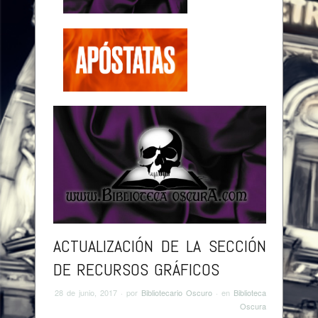
Browse:
Home
/
Actualización de la sección de
recursos gráficos
ACTUALIZACIÓN DE LA SECCIÓN
DE RECURSOS GRÁFICOS
28 de junio, 2017
· por
Bibliotecario Oscuro
· en
Biblioteca
Oscura