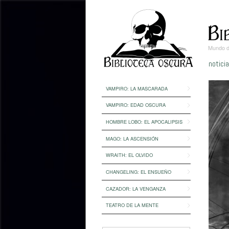
Mundo de
notici
VAMPIRO: LA MASCARADA
VAMPIRO: EDAD OSCURA
HOMBRE LOBO: EL APOCALIPSIS
MAGO: LA ASCENSIÓN
WRAITH: EL OLVIDO
CHANGELING: EL ENSUEÑO
CAZADOR: LA VENGANZA
TEATRO DE LA MENTE