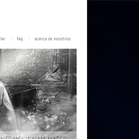
fan
faq
acerca de nosotros