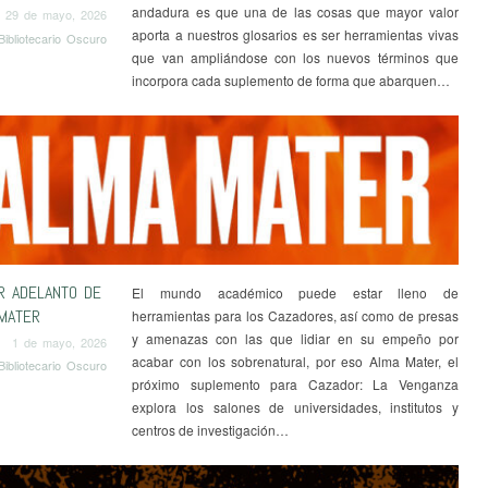
andadura es que una de las cosas que mayor valor
29 de mayo, 2026
aporta a nuestros glosarios es ser herramientas vivas
Bibliotecario Oscuro
que van ampliándose con los nuevos términos que
incorpora cada suplemento de forma que abarquen…
R ADELANTO DE
El mundo académico puede estar lleno de
MATER
herramientas para los Cazadores, así como de presas
y amenazas con las que lidiar en su empeño por
1 de mayo, 2026
acabar con los sobrenatural, por eso Alma Mater, el
Bibliotecario Oscuro
próximo suplemento para Cazador: La Venganza
explora los salones de universidades, institutos y
centros de investigación…