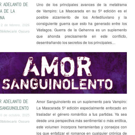
R ADELANTO DE
Uno de los principales avances de la metatrama
A DE LA
de Vampiro: La Mascarada en su 5ª edición es el
NA
posible alzamiento de los Antediluviano y la
consiguiente guerra que esto ha generado entre los
2 de febrero, 2026
Vástagos. Guerra de la Gehenna es un suplemento
Bibliotecario Oscuro
que ahonda precisamente en este conflicto,
desentrañando los secretos de los principales…
R ADELANTO DE
Amor Sanguinolento es un suplemento para Vampiro:
SANGUINOLENTO
La Mascarada 5ª edición especialmente enfocado en
trasladar el género romántico a tus partidas. Ya sea
10 de octubre, 2025
desde una perspectiva más sentimental o más erótica,
Bibliotecario Oscuro
este volumen incorpora herramientas y consejos con
los que enfatizar el romance en cualquier crónica de