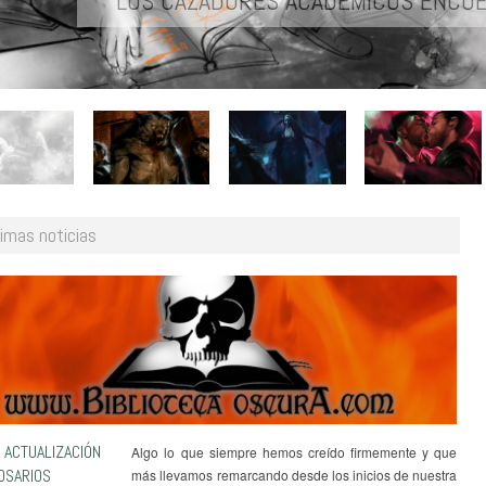
ALGO HUELE A PODRIDO EN ESTA CRÓN
timas noticias
wse:
Home
 ACTUALIZACIÓN
Algo lo que siempre hemos creído firmemente y que
OSARIOS
más llevamos remarcando desde los inicios de nuestra