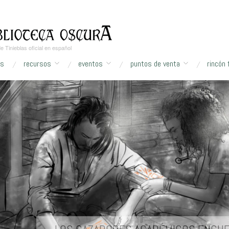
 Tinieblas oficial en español
as
recursos
eventos
puntos de venta
rincón 