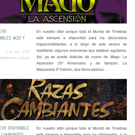
EVO
En nuestro afán porque todo el Mundo de Tinieblas
NIBLES M20 Y
esté siempre a disponible para los aficionados
hispanohablantes, a lo largo de este verano se
reeditarán algunos volúmenes que estaban agotados.
4 de julio, 2025
Así, ya se puede disfrutar de nuevo de Mago: La
Bibliotecario Oscuro
Ascensión 20º Aniversario y de Vampiro: La
Mascarada 5ª Edición, dos libros básicos…
EVO DISPONIBLE
En nuestro afán porque todo el Mundo de Tinieblas
 CAMBIANTES
esté siempre a disponible para los aficionados, a lo