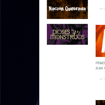
por
PRIME
ALMA 
por