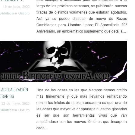
largo de las próximas semanas, se publicarán nuevas
19 de junio, 2025
tiradas de distintos volúmenes que estaban agotados.
Bibliotecario Oscuro
Así, ya se puede disfrutar de nuevo de Razas
Cambiantes para Hombre Lobo: El Apocalipsis 20º
Aniversario, un emblemático suplemento que detalla…
 ACTUALIZACIÓN
Una de las cosas en las que siempre hemos creído
OSARIOS
más firmemente y que más llevamos remarcando
desde los inicios de nuestra andadura es que una de
23 de mayo, 2025
las cosas que mayor valor aportar a nuestros glosarios
Bibliotecario Oscuro
es ser que son herramientas vivas que van
ampliándose con los nuevos términos que incorpora
cada…