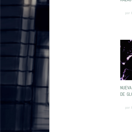
por
NUEVA
DE GL
por