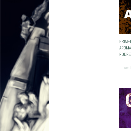
PRIME
AROMA
PODR
por