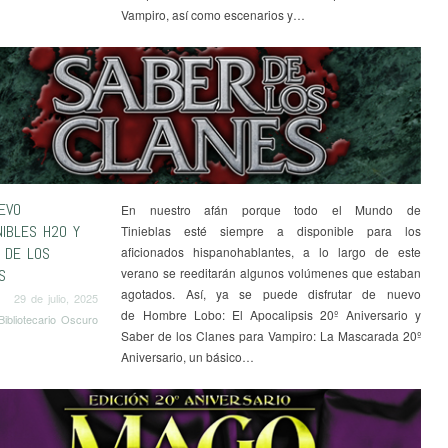
Vampiro, así como escenarios y…
EVO
En nuestro afán porque todo el Mundo de
NIBLES H20 Y
Tinieblas esté siempre a disponible para los
 DE LOS
aficionados hispanohablantes, a lo largo de este
verano se reeditarán algunos volúmenes que estaban
S
agotados. Así, ya se puede disfrutar de nuevo
29 de julio, 2025
de Hombre Lobo: El Apocalipsis 20º Aniversario y
Bibliotecario Oscuro
Saber de los Clanes para Vampiro: La Mascarada 20º
Aniversario, un básico…